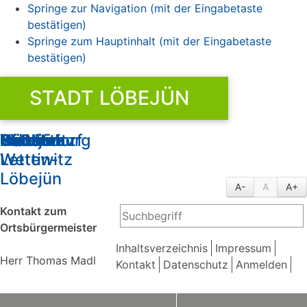
Springe zur Navigation (mit der Eingabetaste
bestätigen)
Springe zum Hauptinhalt (mit der Eingabetaste
bestätigen)
STADT LÖBEJÜN
Stadt
Brachwitz
Döblitz
Domnitz
Dößel
Gimritz
Löbejün
Nauendorf
Neutz-
Plötz
Rothenburg
Wettin
Wettin-
Lettewitz
Löbejün
A-
A
A+
Kontakt zum
Ortsbürgermeister
Inhaltsverzeichnis
Impressum
Herr Thomas Madl
Kontakt
Datenschutz
Anmelden