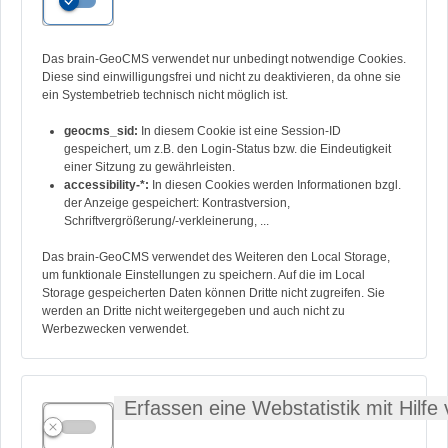
Herweghstr. 04
Das brain-GeoCMS verwendet nur unbedingt notwendige Cookies.
ANSPRECHPARTNER
Diese sind einwilligungsfrei und nicht zu deaktivieren, da ohne sie
ein Systembetrieb technisch nicht möglich ist.
Herr Jens Franke
geocms_sid:
In diesem Cookie ist eine Session-ID
gespeichert, um z.B. den Login-Status bzw. die Eindeutigkeit
Letzte Aktualisierung am:
14.12.2016
einer Sitzung zu gewährleisten.
accessibility-*:
In diesen Cookies werden Informationen bzgl.
zurück
der Anzeige gespeichert: Kontrastversion,
Schriftvergrößerung/-verkleinerung, ...
Das brain-GeoCMS verwendet des Weiteren den Local Storage,
um funktionale Einstellungen zu speichern. Auf die im Local
Brachwitz
Döblitz
Domnitz
Dößel
Storage gespeicherten Daten können Dritte nicht zugreifen. Sie
werden an Dritte nicht weitergegeben und auch nicht zu
Werbezwecken verwendet.
Gimritz
Löbejün
Nauendorf
Neutz-Lettewitz
Erfassen eine Webstatistik mit Hilf