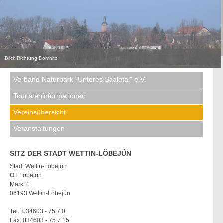
Blick Richtung Domnitz
Blick Richtung Döblitz
Verband Naturpark "Unteres Saaletal" e.V.
Touristeninformationen
Vereinsübersicht
Veranstaltungen
SITZ DER STADT WETTIN-LÖBEJÜN
Stadt Wettin-Löbejün
OT Löbejün
Markt 1
06193 Wettin-Löbejün
Tel.: 034603 - 75 7 0
Fax: 034603 - 75 7 15