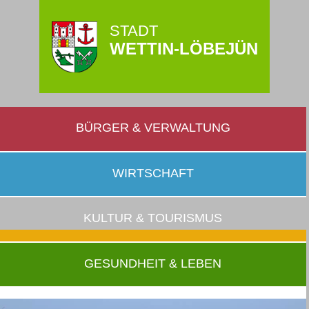
STADT
WETTIN-LÖBEJÜN
BÜRGER & VERWALTUNG
WIRTSCHAFT
KULTUR & TOURISMUS
GESUNDHEIT & LEBEN