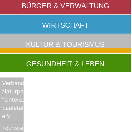
BÜRGER & VERWALTUNG
WIRTSCHAFT
KULTUR & TOURISMUS
GESUNDHEIT & LEBEN
Verband
Naturpark
"Unteres
Saaletal"
e.V.
Touristeninformationen